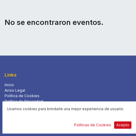
No se encontraron eventos.
Links
Inicio
Aviso Legal
Política de Cookies
Política de Privacidad
Perfil Contratante
Usamos cookies para brindarle una mejor experiencia de usuario.
Transparencia
Accesibilidad
Canal Ético
Políticas de Cookies
Acepto